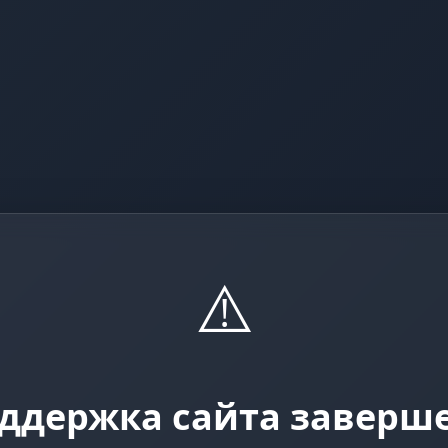
⚠️
ддержка сайта заверш