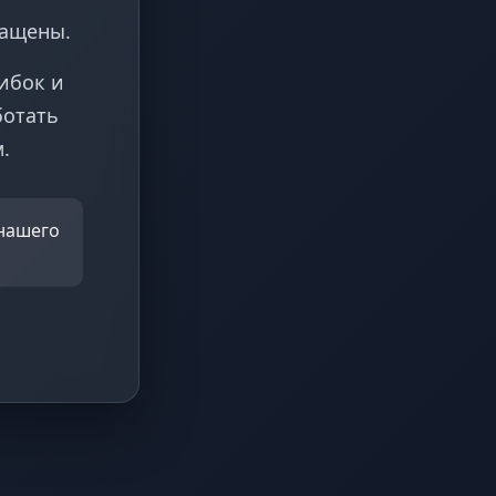
ращены.
ибок и
ботать
.
 нашего