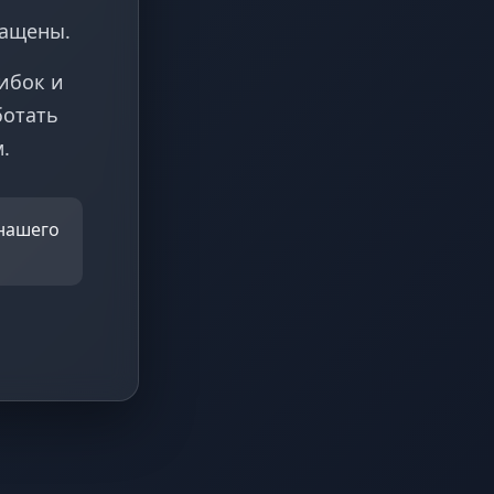
ращены.
ибок и
ботать
.
 нашего