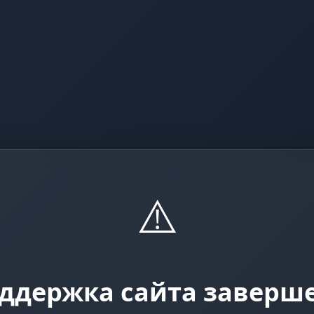
⚠️
ддержка сайта заверш