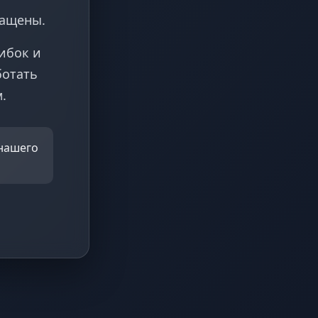
ращены.
ибок и
ботать
.
 нашего