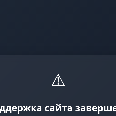
⚠️
ддержка сайта заверш