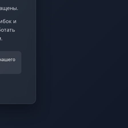
ращены.
ибок и
ботать
.
 нашего