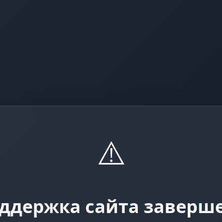
⚠️
ддержка сайта заверш