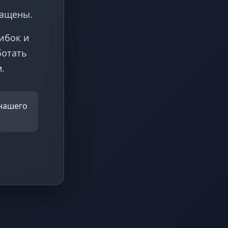
ращены.
ибок и
ботать
.
 нашего