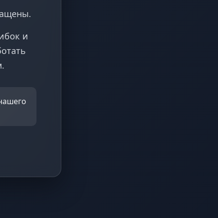
ращены.
ибок и
ботать
.
 нашего