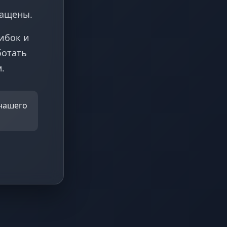
ращены.
ибок и
ботать
.
 нашего