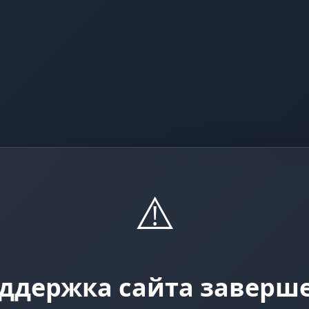
⚠️
ддержка сайта заверш