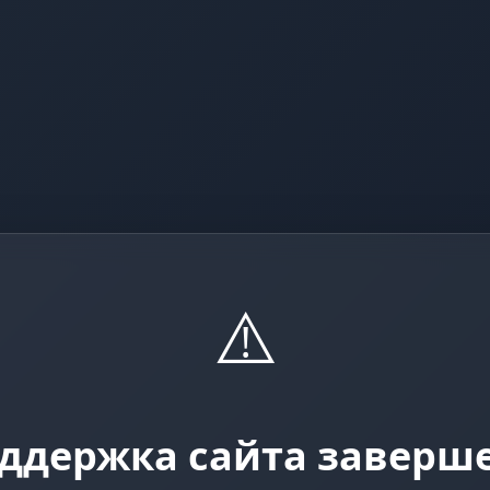
⚠️
ддержка сайта заверш