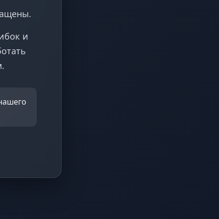
ращены.
ибок и
ботать
.
 нашего