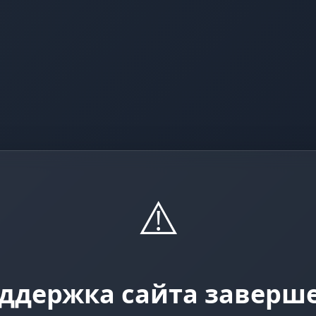
⚠️
ддержка сайта заверш