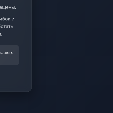
ращены.
ибок и
ботать
.
 нашего