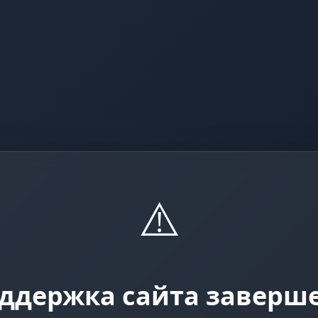
⚠️
ддержка сайта заверш