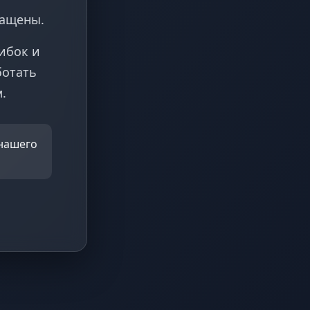
ращены.
ибок и
ботать
.
 нашего