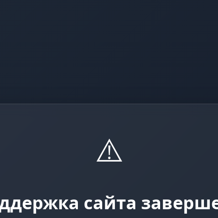
⚠️
ддержка сайта заверш