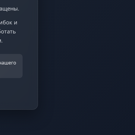
ращены.
ибок и
ботать
.
 нашего