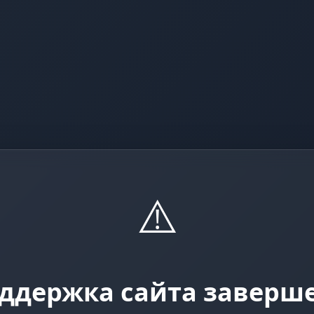
⚠️
ддержка сайта заверш