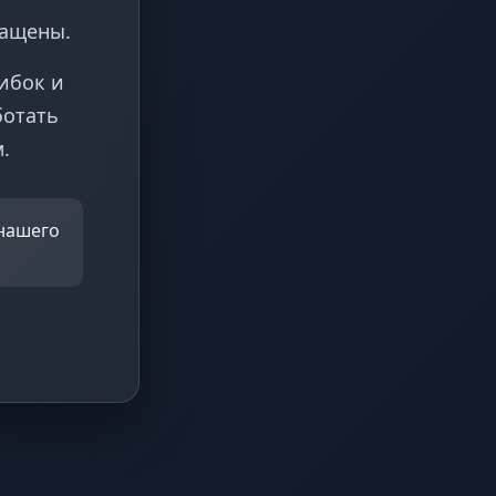
ращены.
ибок и
ботать
.
 нашего