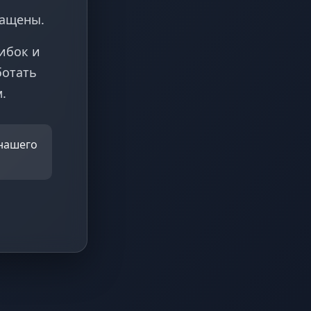
ращены.
ибок и
ботать
.
 нашего