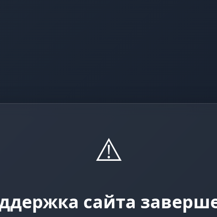
⚠️
ддержка сайта заверш