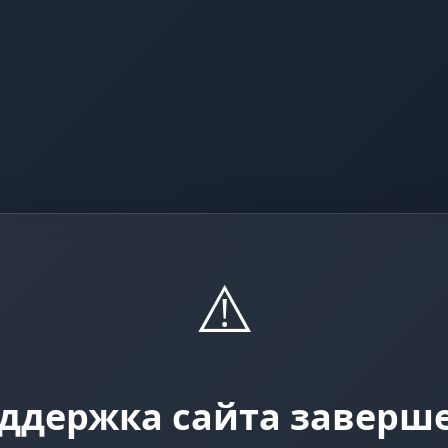
⚠️
ддержка сайта заверш