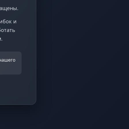
ращены.
ибок и
ботать
.
 нашего