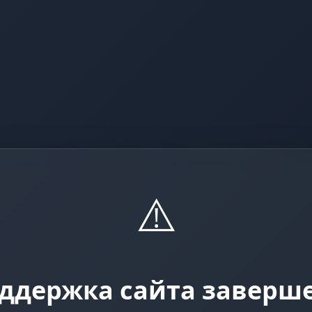
⚠️
ддержка сайта заверш