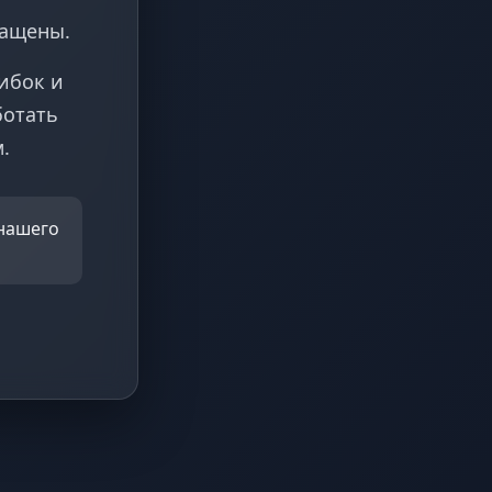
ращены.
ибок и
ботать
.
 нашего