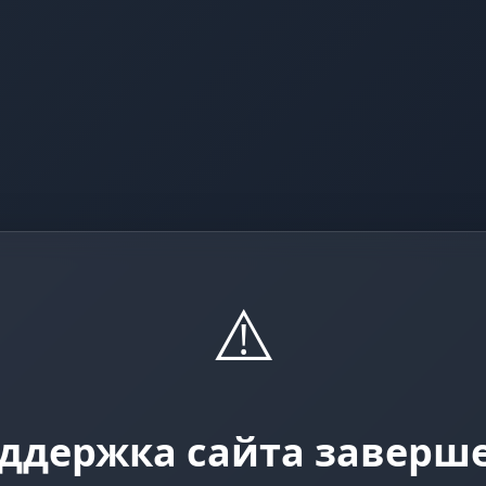
⚠️
ддержка сайта заверш