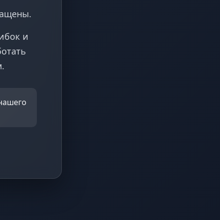
ращены.
ибок и
ботать
.
 нашего