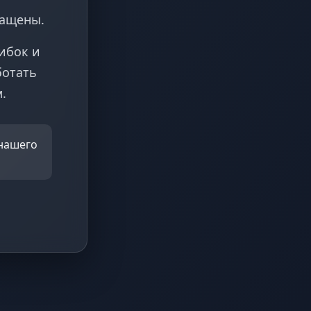
ращены.
ибок и
ботать
.
 нашего