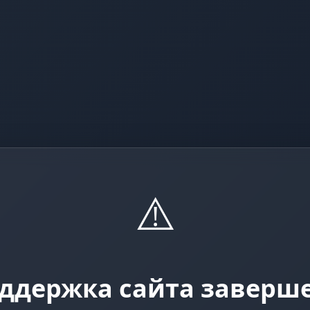
⚠️
ддержка сайта заверш