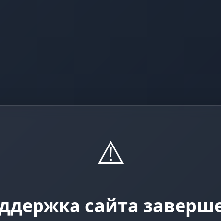
⚠️
ддержка сайта заверш