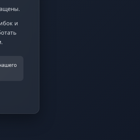
ращены.
ибок и
ботать
.
 нашего