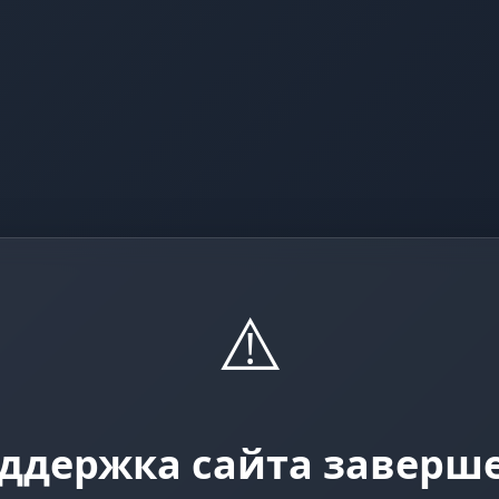
⚠️
ддержка сайта заверш