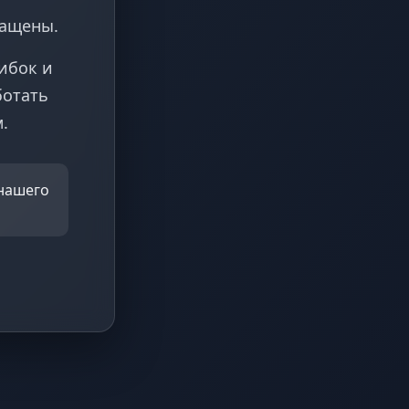
ращены.
ибок и
ботать
.
 нашего