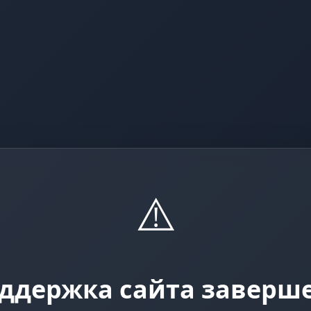
⚠️
ддержка сайта заверш