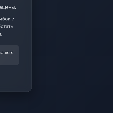
ращены.
ибок и
ботать
.
 нашего