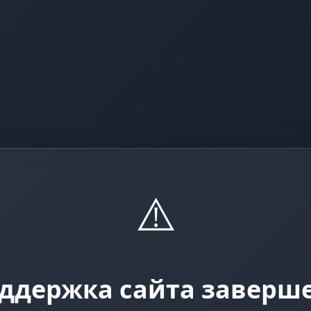
⚠️
ддержка сайта заверш