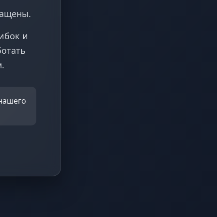
ращены.
ибок и
ботать
.
 нашего