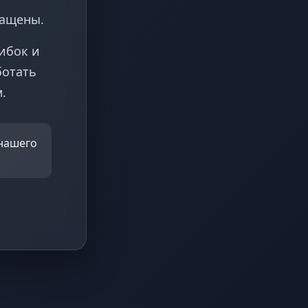
ращены.
ибок и
ботать
.
 нашего