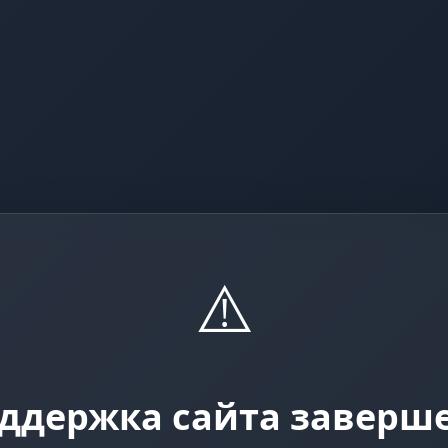
⚠️
ддержка сайта заверш