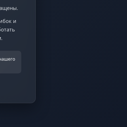
ращены.
ибок и
ботать
.
 нашего