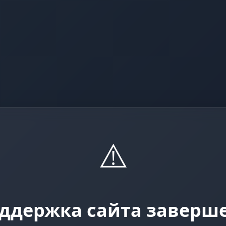
⚠️
ддержка сайта заверш