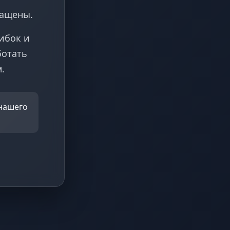
ращены.
ибок и
ботать
.
 нашего