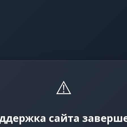
⚠️
ддержка сайта заверш