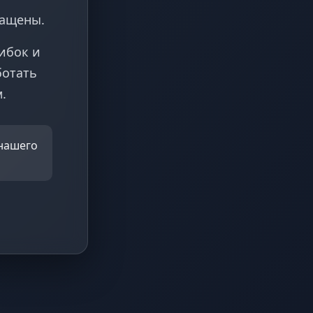
ращены.
ибок и
ботать
.
 нашего