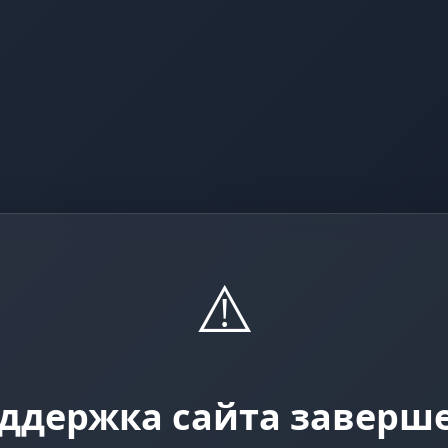
⚠️
ддержка сайта заверш